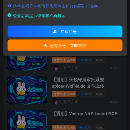
持特邀积分卡密请登录后点击积分购买进行兑换
【通用】usdtAdmin收款管理系统
登录后本提示弹窗将不再显示
log.php 任意文件写入
付费阅读
500
POC
# poc
立即注册
12个月前
175
已有账号，立即登录
【通用】弥特科技全流程追溯系统
geticp sqli
付费阅读
500
POC
# poc
12个月前
189
【通用】天锐绿盾审批系统
uploadWxFile.do 文件上传
付费阅读
500
POC
# poc
12个月前
123
【通用】Vacron NVR-board RCE
付费阅读
500
POC
# poc