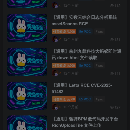
12个月前
112
【通用】安数云综合日志分析系统
assetScanns RCE
付费阅读
500
POC
# poc
12个月前
131
【通用】杭州九麒科技大蚂蚁即时通
讯 down.html 文件读取
付费阅读
500
POC
# poc
12个月前
141
【通用】Letta RCE CVE-2025-
51482
付费阅读
500
POC
# poc
12个月前
127
【通用】驰骋BPM低代码开发平台
RichUploadFile 文件上传