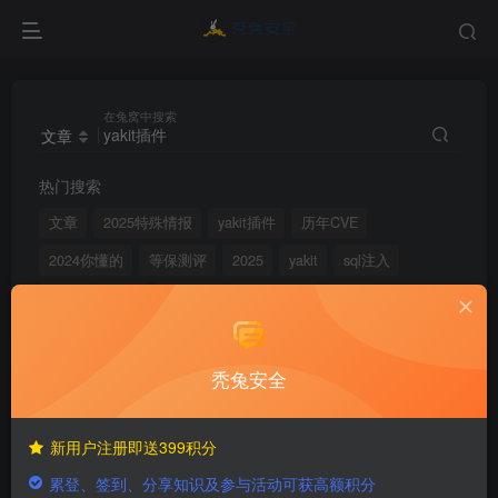
在兔窝中搜索
文章
热门搜索
文章
2025特殊情报
yakit插件
历年CVE
2024你懂的
等保测评
2025
yakit
sql注入
2024
Linux
captcha
index/index
策略
操作系统
2026
anti
当虹科技
arcvideo
41713
秃兔安全
文章
用户
版块
帖子
新用户注册即送399积分
累登、签到、分享知识及参与活动可获高额积分
搜索[
yakit插件
]，共找到
221
个文章