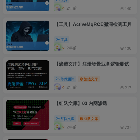
2年前
140
【工具】ActiveMqRCE漏洞检测工具
工具
2年前
136
【渗透文库】注册场景业务逻辑测试
等保测评
渗透文库
2年前
217
【红队文库】03 内网渗透
红队文库
红队文库
2年前
737