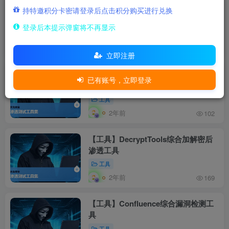
【工具】Geoserver漏洞检测工具
持特邀积分卡密请登录后点击积分购买进行兑换
登录后本提示弹窗将不再显示
工具
2年前
120
立即注册
【工具】Fastjson漏洞批量检测工具
已有账号，立即登录
工具
2年前
102
【工具】DecryptTools综合加解密后
渗透工具
工具
2年前
169
【工具】Confluence综合漏洞检测工
具
工具