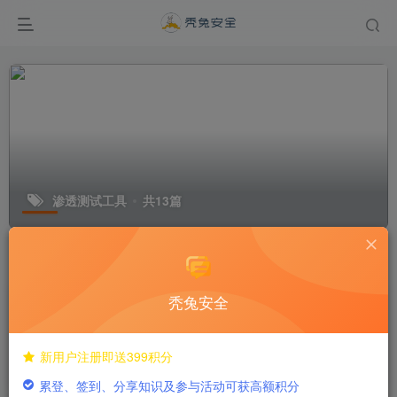
渗透测试工具
共13篇
排序
更新
浏览
点赞
评论
秃兔安全
【工具】Hikvision综合漏洞检测工具
工具
新用户注册即送399积分
2年前
228
累登、签到、分享知识及参与活动可获高额积分