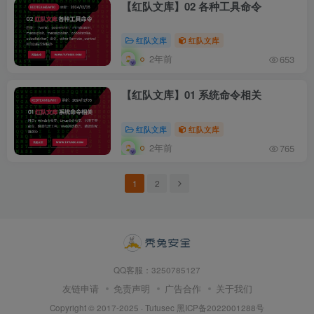
【红队文库】02 各种工具命令
红队文库
红队文库
2年前
653
【红队文库】01 系统命令相关
红队文库
红队文库
2年前
765
1
2
QQ客服：3250785127
友链申请
免责声明
广告合作
关于我们
Copyright © 2017-2025 · Tutusec
黑ICP备2022001288号