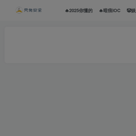
🔥2025你懂的
🔥暗痕IOC
🤡