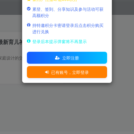
累登、签到、分享知识及参与活动可获
高额积分
持特邀积分卡密请登录后点击积分购买
进行兑换
】最新育儿补贴详解及补贴
登录后本提示弹窗将不再显示
立即注册
育儿补贴计算器是一款专为中国家庭设计的交互式工具，帮助父母快速估算可申领的育儿补贴金额。该工具支持全国及五个省会城市（呼和浩特、济南、合肥、银川、广州）的差异化补贴政策，覆盖一孩至...
已有账号，立即登录
0
450
13