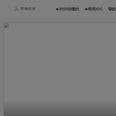
🔥2025你懂的
🔥暗痕IOC
🤡