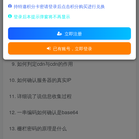
持特邀积分卡密请登录后点击积分购买进行兑换
python有没有反序列化
登录后本提示弹窗将不再显示
get传参与post传参的区别
立即注册
Http有哪些请求方式
已有账号，立即登录
如何判定cdn与cdn的作用
如何确认服务器的真实IP
详细说了说信息收集过程
一串编码如何确认是base64
栅栏密码的原理是什么