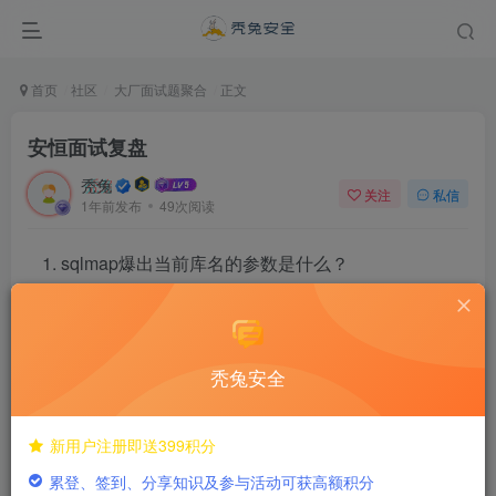
首页
社区
大厂面试题聚合
正文
安恒面试复盘
秃兔
关注
私信
1年前发布
49次阅读
sqlmap爆出当前库名的参数是什么？
namp探测系统的参数是什么 —>大写还是小写
秃兔安全
namp的小写o与a是干嘛的
布尔型盲注的具体语句是什么
新用户注册即送399积分
累登、签到、分享知识及参与活动可获高额积分
宽字节的原理