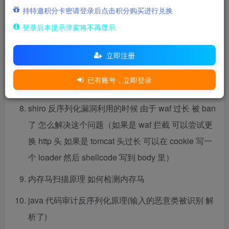
持特邀积分卡密请登录后点击积分购买进行兑换
java 代码审计 exec 命令执行的相关利用 前面拼了一
登录后本提示弹窗将不再显示
段 然后调用 lang.runtime.exec(“fuck” + a) 这里可以
利用吗 （不行 因为根据 exec 的方法 这里不能识别
立即注册
执行）
已有账号，立即登录
内存马相关原理
shiro 反序列化漏洞利用的时候 由于 waf 过长 被 ban
了 怎么解决这个问题（如果是 waf 拦截 可以尝试更
换 http 头 如果是 tomcat 头过长 可以在 cookie 写一
个 loader 然后 shellcode 写到 body 里）
内存马扫描原理 如何检测内存马
java 代码审计反序列化原理(输入的恶意类被识别 解
析了)