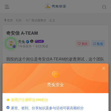
首页
社区
大厂面试题聚合
正文
奇安信 A-TEAM
秃兔
关注
私信
1年前发布
62次阅读
我投的这个岗位是奇安信A-TEAM的渗透测试，这个团队
方向是以红队为主。面试流程是我体验最快的一家，可
能是由于已经快11月份了，所以采取了滚动批次面试的
方式，一个下午就完成了面试流程。面试官问的东西技
秃兔安全
术难度比较广和深，而且都是基于实际的应用场景来问
的。所以基本杜绝了做题和背题的方式，需要一定的实
新用户注册即送399积分
战经验和见识。
累登、签到、分享知识及参与活动可获高额积分