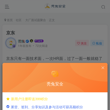
首页
社区
大厂面试题聚合
正文
京东
秃兔
关注
私信
1年前发布
72次阅读
京东只有一面技术面，一次HR面，过了一面一般就稳了
难度几乎按照中级红队规格来面的，面试官很厉害，技
术强
秃兔安全
一面
新用户注册即送399积分
1h22m
累登、签到、分享知识及参与活动可获高额积分