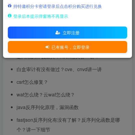
问项目，干了什么？有什么优势？
持特邀积分卡密请登录后点击积分购买进行兑换
登录后本提示弹窗将不再显示
src相关
信息搜集流程，IP段如何定位？
立即注册
子域名搜集手段及其原理（不要讲工具类的）
已有账号，立即登录
逆向用的什么工具？hook相关讲一讲？
白盒审计有没有做过？cve、cnvd讲一讲
csrf怎么修复？
waf怎么绕？云waf怎么绕？
java反序列化原理，漏洞函数
fastjson反序列化有没有了解？反序列化函数是哪
个？讲一下细节