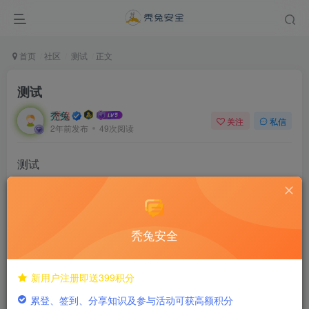
首页
社区
测试
正文
测试
秃兔
关注
私信
2年前发布
49次阅读
测试
秃兔安全
插件
插件
新用户注册即送399积分
评分
累登、签到、分享知识及参与活动可获高额积分