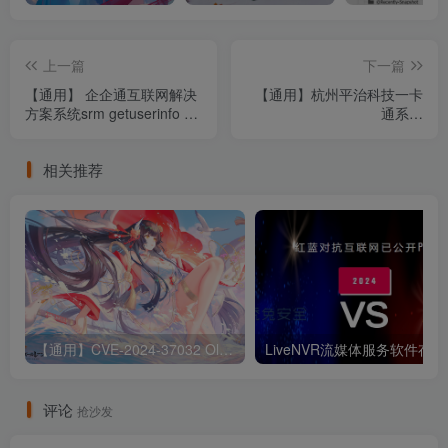
上一篇
下一篇
【通用】 企企通互联网解决
【通用】杭州平治科技一卡
方案系统srm getuserinfo 存
通系统
在信息泄露漏洞
AddPkFreePartyMFCar 存
在SQL注入漏洞
相关推荐
【通用】CVE-2024-37032 Ollama 远程代码执行漏洞
Liv
评论
抢沙发