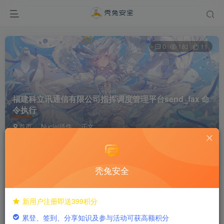
0
183
11
福建科立讯通信有限公司指挥调度管理平台send_fax 命
令执行
首页
Nuclei插件
正文
dreamer292
关注
私信
1年前发布
秃兔安全
付费阅读
新用户注册即送399积分
福建科立讯通信有限公司指挥调度管理平台send_fax 命令执行
累登、签到、分享知识及参与活动可获高额积分
此内容为付费阅读，请付费后查看