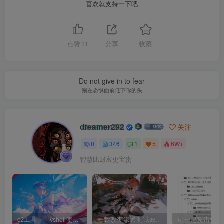
喜欢就支持一下吧
点赞
11
分享
收藏
Do not give in to fear
别在恐惧面前低下你的头
dreamer292
关注
0
346
1
5
6W+
智慧比财富更宝贵
c2工具——vshell使用和下载
一款改变渗透测试效率的黑科技 —— dddd