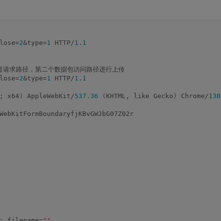
lose=
2
&type=
1
 HTTP/
1
.
1
道请求路径，第二个数据包访问路径进行上传
lose=
2
&type=
1
 HTTP/
1
.
1
; x64
)
 AppleWebKit/
537.36
(
KHTML, like Gecko
)
 Chrome/
130
WebKitFormBoundaryfjKBvGWJbG07Z02r
; filename=
""