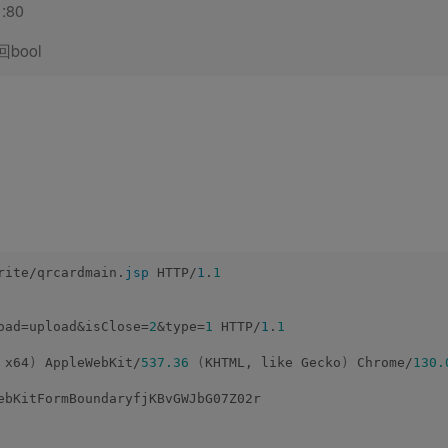
1:80
返回bool
rite/qrcardmain.
jsp
 HTTP/
1
.
1
oad=upload&isClose=
2
&type=
1
 HTTP/
1
.
1
 x64
)
 AppleWebKit/
537.36
(
KHTML, like Gecko
)
 Chrome/
130.
ebKitFormBoundaryfjKBvGWJbG07Z02r