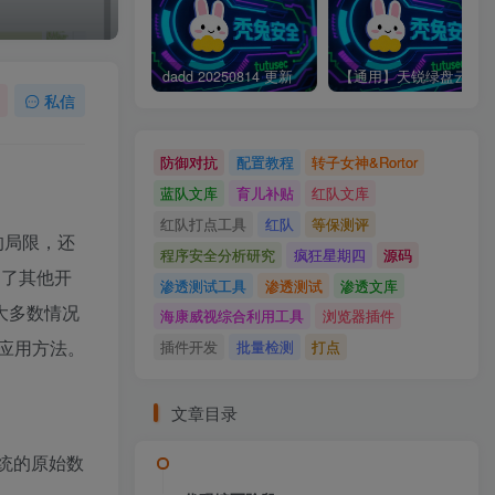
dadd 20250814 更新
【通用】天锐绿盘云文档安全管理uploadFolder 文件上传
私信
防御对抗
配置教程
转子女神&Rortor
蓝队文库
育儿补贴
红队文库
红队打点工具
红队
等保测评
的局限，还
程序安全分析研究
疯狂星期四
源码
阅了其他开
渗透测试工具
渗透测试
渗透文库
大多数情况
海康威视综合利用工具
浏览器插件
应用方法。
插件开发
批量检测
打点
文章目录
系统的原始数