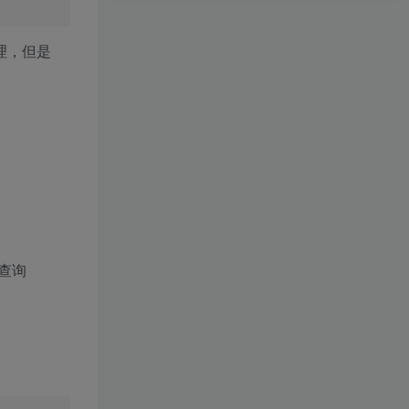
理，但是
.0
.
0
.
0
 Safari/
537.36
查询
8
,application/signed-exchange;v=b3;q=
0.7