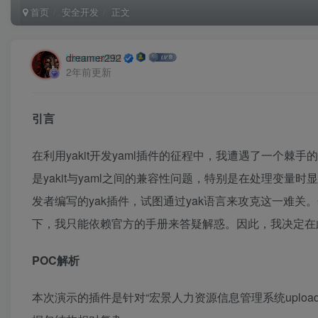
首页
安全开发
正文
dreamer292
2年前更新
引言
在利用yakit开发yaml插件的征程中，我遭遇了一个棘
是yakit与yaml之间的兼容性问题，特别是在处理变量
发者编写的yak插件，试图通过yak语言来攻克这一难关
下，我只能依赖官方的手册来答疑解惑。因此，我决定在
POC解析
本次演示的插件是针对“宏景人力资源信息管理系统uplo