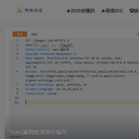
🔥2025你懂的
🔥暗痕IOC
🤡
Yakit漏洞检测插件编写