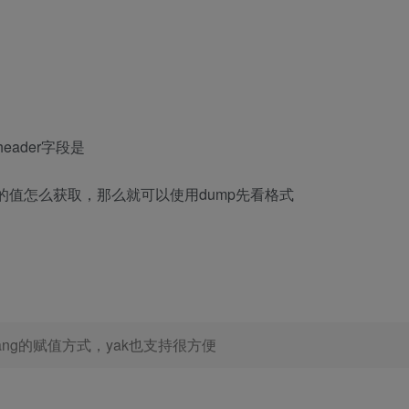
header字段是
不出具体的值怎么获取，那么就可以使用dump先看格式
//:=也是golang的赋值方式，yak也支持很方便