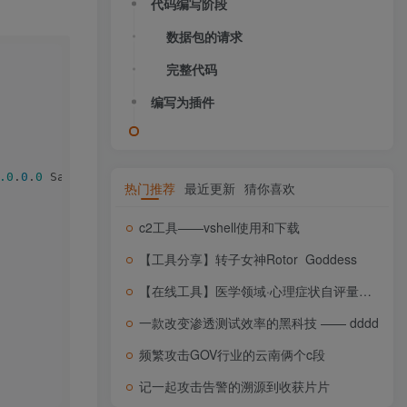
代码编写阶段
数据包的请求
完整代码
编写为插件
.0
.
0
.
0
 Safari/
537.36
热门推荐
最近更新
猜你喜欢
c2工具——vshell使用和下载
【工具分享】转子女神Rotor_Goddess
【在线工具】医学领域·心理症状自评量表SCL-90
一款改变渗透测试效率的黑科技 —— dddd
频繁攻击GOV行业的云南俩个c段
记一起攻击告警的溯源到收获片片