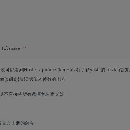
 filename=
""
t： {{params(target)}} 有了解yakit 的fuzztag
filename=
""
rams(path)}}后续我传入参数的地方
以不直接将所有数据包先定义好
就去看官方手册的解释
 x64
)
 AppleWebKit/
537.36
(
KHTML, like Gecko
)
 Chrome/
130.