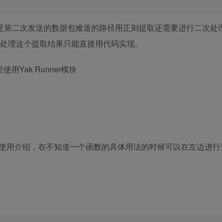
就是第二次发送的数据包难道的路径用正则提取还需要进行二次处
成功的处理这个提取结果只能直接用代码实现。
 filename=
""
Yak Runner模块
传的数据
; x64
)
 AppleWebKit/
537.36
(
KHTML, like Gecko
)
 Chrome/
130
使用介绍，在不知道一个函数的具体用法的时候可以在左边进行
tion/xml;q=
0.9
,image/avif,image/webp,image/apng,*/*;q=
0.