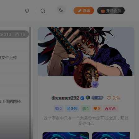
发布
开通会员
310
16
dreamer292
关注
0
346
1
5
6W+
这个宇宙中只有一个角落你肯定可以改进，那就
是你自己