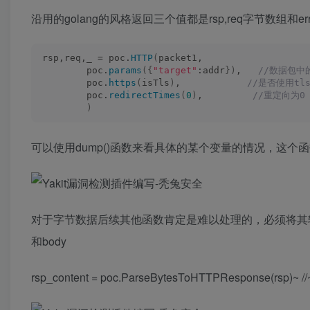
Accept: text/html,application/xhtml+xml,applicat
沿用的golang的风格返回三个值都是rsp,req字节数组和er
Accept-Encoding: gzip, deflate, br
Accept-Language: zh-CN,zh;q=
0.9
Connection: close
`
rsp,req,_ = poc.
HTTP
(
packet1, 
        poc.
params
({
"target"
:addr
})
,  
 //数据包中
        poc.
https
(
isTls
)
,           
 //是否使用tl
        poc.
redirectTimes
(
0
)
,        
 //重定向为0
)
可以使用dump()函数来看具体的某个变量的情况，这个函
对于字节数据后续其他函数肯定是难以处理的，必须将其
和body
rsp_content = poc.ParseBytesToHTTPResponse(rs