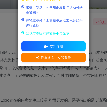
累登、签到、分享知识及参与活动可获
高额积分
持特邀积分卡密请登录后点击积分购买
关注
进行兑换
登录后本提示弹窗将不再显示
立即注册
手的问题：yaml似乎对某些情况束手无策。我困惑于这是yaml本身
已有账号，立即登录
时显得尤为棘手。为此，我深入研究了yakit的语法手册，并广泛查
。然而，令人遗憾的是，关于yak的学习资源在网络上寥寥无几，
此分享一个完整的插件开发过程，同时详细解析一些常用函数的
adLogo存在的任意文件上传漏洞”而开发的。需要指出的是，该