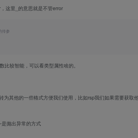
ion/xml;q=
0.9
,image/avif,image/webp,image/apng,*/*;q=
0.8
r，这里_的意思就是不管error
的传参
s
数比较智能，可以看类型属性啥的。 ​
转为其他的一些格式方便我们使用，比如rsp我们如果需要获取
p)~ //~是抛出异常的方式