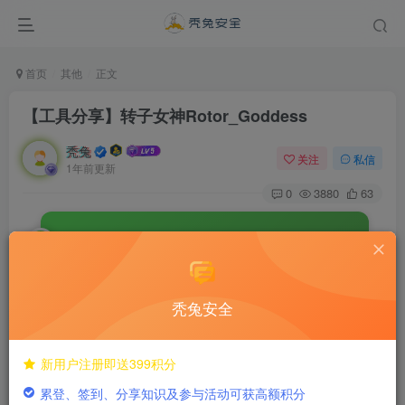
首页
其他
正文
【工具分享】转子女神Rotor_Goddess
秃兔
关注
私信
1年前更新
0
3880
63
快速打点JS文件及路径扫描的单兵工具
作者：雪山盟 · 雪山乘客
秃兔安全
工具介绍
新用户注册即送399积分
累登、签到、分享知识及参与活动可获高额积分