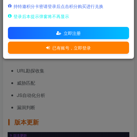
持特邀积分卡密请登录后点击积分购买进行兑换
登录后本提示弹窗将不再显示
立即注册
Rotor Goddess是一款用于快速打点JS文件及路径扫描的单
已有账号，立即登录
兵工具，中文名叫转子女神，所拥有的功能有：
URL勘探收集
威胁匹配
JS自动化分析
漏洞判断
版本更新