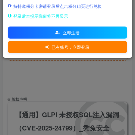
持特邀积分卡密请登录后点击积分购买进行兑换
隐藏内容，请登录后查看
登录后本提示弹窗将不再显示
官方yaml
立即注册
已有账号，立即登录
隐藏内容，请登录后查看
©
版权声明
【通用】GLPI 未授权SQL注入漏洞
（CVE-2025-24799）_秃兔安全