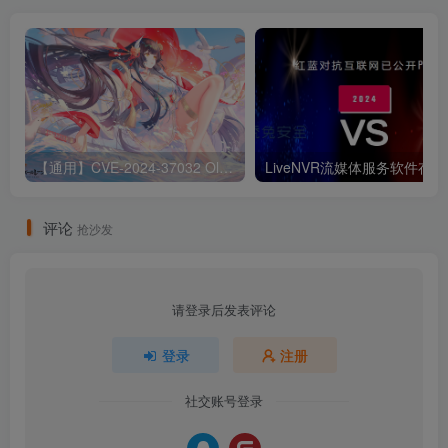
【通用】CVE-2024-37032 Ollama 远程代码执行漏洞
Liv
评论
抢沙发
请登录后发表评论
登录
注册
社交账号登录