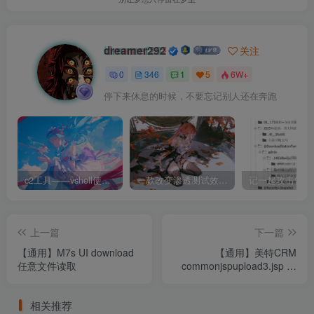
dreamer292
关注
0
346
1
5
6W+
停下来休息的时候，不要忘记别人还在奔跑
c2工具——vshell使用和下载
一款改变渗透测试效率的黑科技 —— dddd
上一篇
下一篇
【通用】M7s UI download
【通用】美特CRM
任意文件读取
commonjspupload3.jsp 存
在文件上传
相关推荐