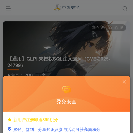
0
133
15
【通用】GLPI 未授权SQL注入漏洞（CVE-2025-
24799）
首页
POC
正文
dreamer292
关注
私信
1年前发布
秃兔安全
fofa语句
新用户注册即送399积分
累登、签到、分享知识及参与活动可获高额积分