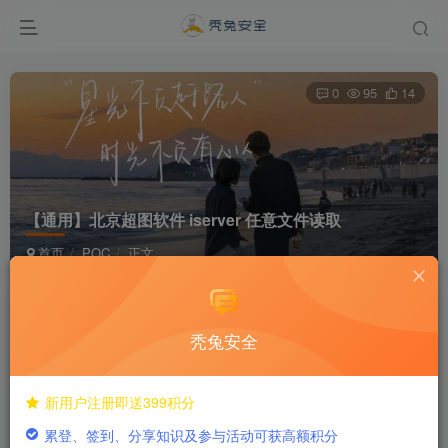
0
95
14
【通用】北京超图软件 iserver 任意文件读取
首页
POC
正文
dreamer292
关注
私信
1年前发布
秃兔安全
付费阅读
新用户注册即送399积分
【通用】北京超图软件 iserver 任意文件读取
累登、签到、分享知识及参与活动可获高额积分
此内容为付费阅读，请付费后查看