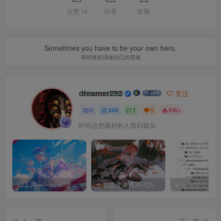
点赞
14
分享
收藏
Sometimes you have to be your own hero.
有时候必须做自己的英雄
dreamer292
关注
0
346
1
5
6W+
时间总把最好的人留到最后
c2工具——vshell使用和下载
一款改变渗透测试效率的黑科技 —— dddd