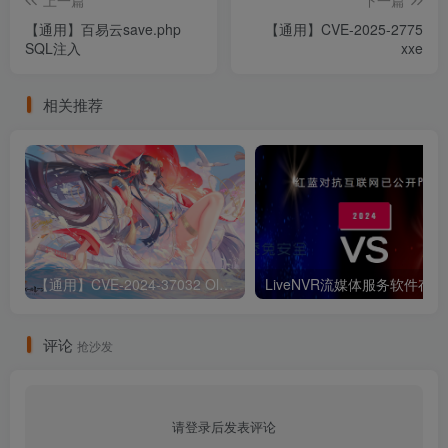
上一篇
下一篇
【通用】百易云save.php
【通用】CVE-2025-2775
SQL注入
xxe
相关推荐
【通用】CVE-2024-37032 Ollama 远程代码执行漏洞
Liv
评论
抢沙发
请登录后发表评论