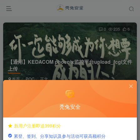
0
235
6
【通用】KEDACOM phoenix监控平台upload_fcgi文件
上传
首页
POC
正文
dreamer292
关注
私信
1年前发布
秃兔安全
付费阅读
新用户注册即送399积分
【通用】KEDACOM phoenix监控平台upload_fcgi文件上传
累登、签到、分享知识及参与活动可获高额积分
此内容为付费阅读，请付费后查看