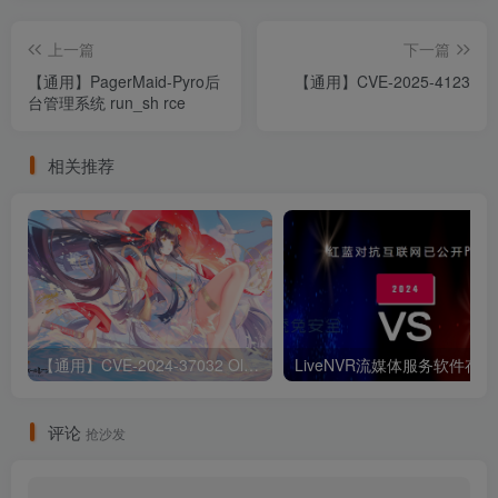
上一篇
下一篇
【通用】PagerMaid-Pyro后
【通用】CVE-2025-4123
台管理系统 run_sh rce
相关推荐
【通用】CVE-2024-37032 Ollama 远程代码执行漏洞
Liv
评论
抢沙发