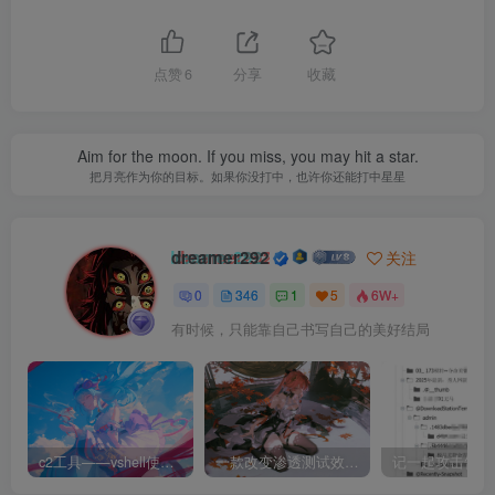
点赞
6
分享
收藏
Aim for the moon. If you miss, you may hit a star.
把月亮作为你的目标。如果你没打中，也许你还能打中星星
dreamer292
关注
0
346
1
5
6W+
有时候，只能靠自己书写自己的美好结局
c2工具——vshell使用和下载
一款改变渗透测试效率的黑科技 —— dddd