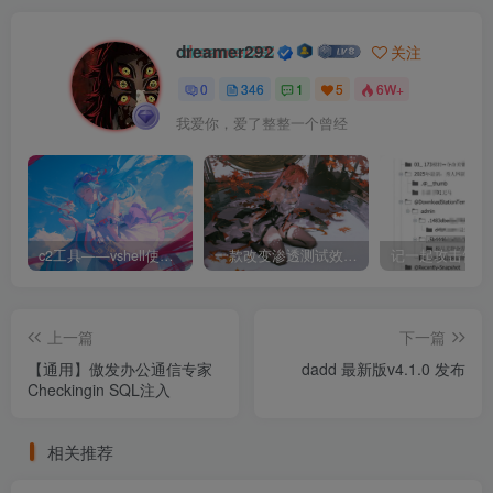
dreamer292
关注
0
346
1
5
6W+
我爱你，爱了整整一个曾经
c2工具——vshell使用和下载
一款改变渗透测试效率的黑科技 —— dddd
上一篇
下一篇
【通用】傲发办公通信专家
dadd 最新版v4.1.0 发布
Checkingin SQL注入
相关推荐