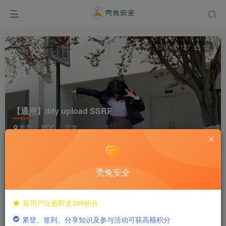
0
127
12
【通用】dify upload SSRF
首页
POC
正文
dreamer292
关注
私信
1年前发布
秃兔安全
付费阅读
新用户注册即送399积分
已售 1
【通用】dify upload SSRF
累登、签到、分享知识及参与活动可获高额积分
此内容为付费阅读，请付费后查看