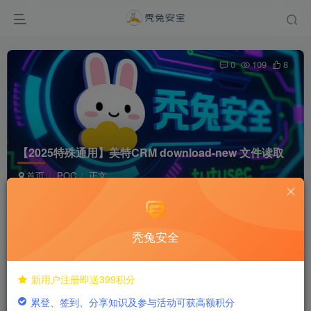
0
109
8
【2025特殊通用】美特CRM download-new 文件读取
首页
POC
正文
dreamer292
关注
私信
1年前发布
秃兔安全
付费阅读
新用户注册即送399积分
【2025特殊通用】美特CRM download-new 文件读取
累登、签到、分享知识及参与活动可获高额积分
此内容为付费阅读，请付费后查看