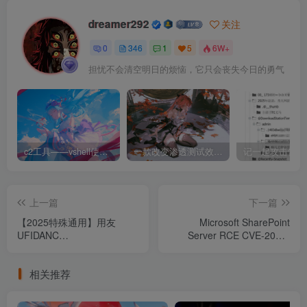
dreamer292
关注
0
346
1
5
6W+
担忧不会清空明日的烦恼，它只会丧失今日的勇气
c2工具——vshell使用和下载
一款改变渗透测试效率的黑科技 —— dddd
上一篇
下一篇
【2025特殊通用】用友
Microsoft SharePoint
UFIDANC
Server RCE CVE-2025-
IMetaWebService4BqCloud
53770
sqli
相关推荐