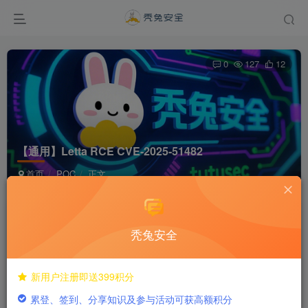
0
127
12
【通用】Letta RCE CVE-2025-51482
首页
POC
正文
dreamer292
关注
私信
12个月前发布
秃兔安全
付费阅读
新用户注册即送399积分
【通用】Letta RCE CVE-2025-51482
累登、签到、分享知识及参与活动可获高额积分
此内容为付费阅读，请付费后查看