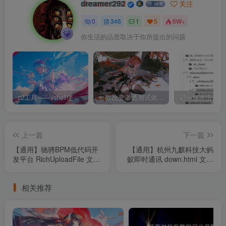
dreamer292
关注
0
346
1
5
6W+
你生活的品质取决于你所提出的问题
c2工具——vshell使用和下载
一款改变渗透测试效率的黑科技 —— dddd
上一篇
下一篇
【通用】驰骋BPM低代码开
【通用】杭州九麒科技大蚂
发平台 RichUploadFile 文件
蚁即时通讯 down.html 文件
上传
读取
相关推荐