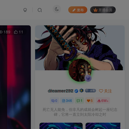
发布
开通会员
189
11
dreamer292
关注
0
346
1
5
6W+
死亡无人能免，但非凡的成就会树起一座纪念
碑，它将一直立到太阳冷却之时