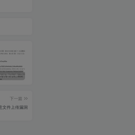
记一起攻击告警的溯源到收获片片
☁️ AKSK & OSS 存储桶控管综合利用 – 云资产管理工具
🔍 海康威视综合检测利用工具介绍与下载
下一篇
在任意文件上传漏洞