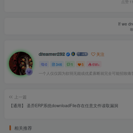
点赞
1
If we dr
dreamer292
关注
0
346
1
5
6W+
一个人仅仅因为软弱无能或优柔寡断就完全可能招致痛
上一篇
【通用】 圣乔ERP系统downloadFile存在任意文件读取漏洞
相关推荐