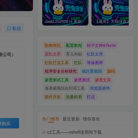
dadd 20250814 更新
【通用】天锐绿盘云文档安全管理uploadFolder 文件上传
私信
防御对抗
配置教程
转子女神&Rortor
蓝队文库
育儿补贴
红队文库
限公司）
红队打点工具
红队
等保测评
程序安全分析研究
疯狂星期四
源码
渗透测试工具
渗透测试
渗透文库
海康威视综合利用工具
浏览器插件
插件开发
批量检测
打点
热门推荐
最近更新
猜你喜欢
录购买
c2工具——vshell使用和下载