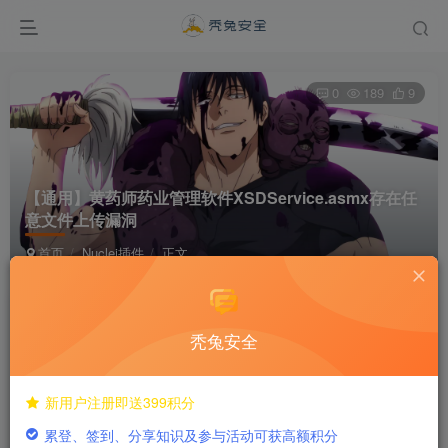
0
189
9
【通用】黄药师药业管理软件XSDService.asmx存在任
意文件上传漏洞
首页
Nuclei插件
正文
dreamer292
关注
私信
2年前发布
秃兔安全
付费阅读
新用户注册即送399积分
已售 1
【通用】黄药师药业管理软件XSDService.asmx存在任意文件上传漏洞
累登、签到、分享知识及参与活动可获高额积分
此内容为付费阅读，请付费后查看