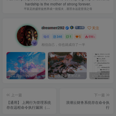
hardship is the mother of strong forever.
平富足的盛世徒然养成一批懦夫，困苦永远是坚强之母
dreamer292
关注
0
346
1
5
6W+
相信自己，你也就成功了一半
c2工具——vshell使用和下载
一款改变渗透测试效率的黑科技 —— dddd
上一篇
下一篇
【通用】 上网行为管理系统
浪潮云财务系统存在命令执
存在远程命令执行漏洞（上
行
海汉塔网络科技有限公司）