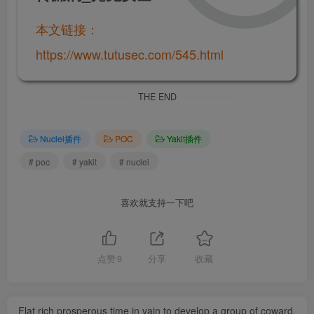
本文链接：
https://www.tutusec.com/545.html
THE END
Nuclei插件
POC
Yakit插件
# poc
# yakit
# nuclei
喜欢就支持一下吧
点赞
9
分享
收藏
Flat rich prosperous time in vain to develop a group of coward,