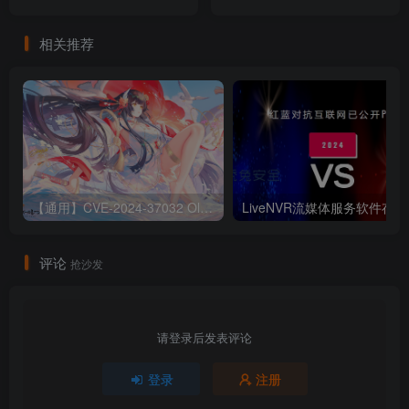
致任意密码重置漏洞
相关推荐
【通用】CVE-2024-37032 Ollama 远程代码执行漏洞
Liv
评论
抢沙发
请登录后发表评论
登录
注册