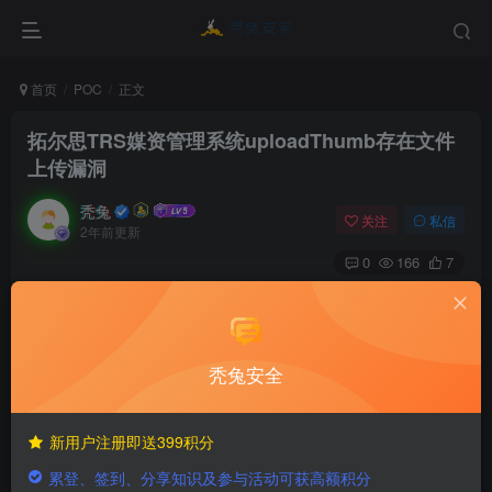
首页
POC
正文
拓尔思TRS媒资管理系统uploadThumb存在文件
上传漏洞
秃兔
关注
私信
2年前更新
0
166
7
隐藏内容，请登录后查看
秃兔安全
©
版权声明
新用户注册即送399积分
拓尔思TRS媒资管理系统
累登、签到、分享知识及参与活动可获高额积分