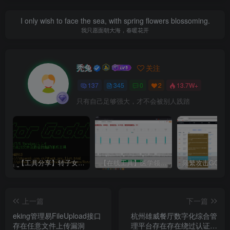
I only wish to face the sea, with spring flowers blossoming.
我只愿面朝大海，春暖花开
秃兔
关注
137
345
0
2
13.7W+
只有自己足够强大，才不会被别人践踏
【工具分享】转子女神Rotor_Goddess
【在线工具】医学领域·心理症状自评量表SCL-90
上一篇
下一篇
eking管理易FileUpload接口
杭州雄威餐厅数字化综合管
存在任意文件上传漏洞
理平台存在存在绕过认证导