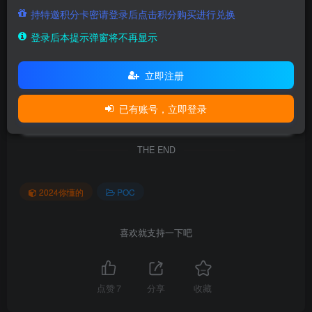
uploadThumb存在文件上传漏洞_
持特邀积分卡密请登录后点击积分购买进行兑换
登录后本提示弹窗将不再显示
秃兔安全
立即注册
本文链接：
https://www.tutusec.com/1007.html
已有账号，立即登录
THE END
2024你懂的
POC
喜欢就支持一下吧
点赞
7
分享
收藏