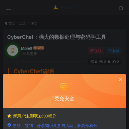
首页
工具
正文
CyberChef：强大的数据处理与密码学工具
Moleft
关注
私信
1年前更新
0
218
2
CyberChef说明
是一款由英国政府通信总部（GCHQ）开发的
CyberChef
一款强大的开源工具，用于数据转换和分析。是一个强大且
秃兔安全
实用的工具，无论是应对日常的数据处理需求，还是执行专
业的网络安全分析工作，都能提供显著便利。其开源性质和
新用户注册即送399积分
丰富特性极大地鼓励了社区的参与和贡献，从而驱动着
累登、签到、分享知识及参与活动可获高额积分
CyberChef 的持续改进和发展。现在就可以尝试一下，体验