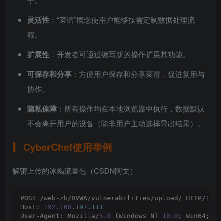
灵活性
：“菜谱”概念使用户能够按需定制数据处理流
程。
扩展性
：开发者可通过编写新的操作扩展其功能。
可保存和分享
：方便用户保存和分享菜谱，促进复用与
协作。
隐私保障
：所有操作均在本地浏览器中执行，数据默认
不会离开用户的设备（除非用户主动选择导出结果）。
CyberChef使用举例
解密上传的冰蝎流量包（CSDN阿文）
POST /web-zh/DVWA/vulnerabilities/upload/ HTTP/
1
.
1
Host: 
192.168
.
197
.
111
User-Agent: Mozilla/
5.0
(
Windows NT 
10.0
; Win64; x