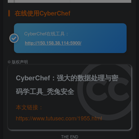
----------------------------
-229392202523091708492
HTTP/
1
.
1
200
 OK
在线使用CyberChef
Date: Tue, 
17
 Oct 
2023
15
:
23
:
24
 GMT
Server: Apache/
2.4
.
23
(
Win32
)
 OpenSSL/
1.0
.
2j
 PHP/
5
X-Powered-By: PHP/
5.4
.
45
Expires: Tue, 
23
 Jun 
2009
12
:
00
:
00
 GMT
CyberChef在线工具：
Cache-Control: no-cache, must-revalidate
http://150.158.38.114:5900/
Pragma: no-cache
Content-Length: 
5059
Keep-Alive: timeout=
5
, max=
100
Connection: Keep-Alive
©
版权声明
Content-Type: text/html;charset=utf-
8
CyberChef：强大的数据处理与密
码学工具_秃兔安全
本文链接：
https://www.tutusec.com/1955.html
THE END