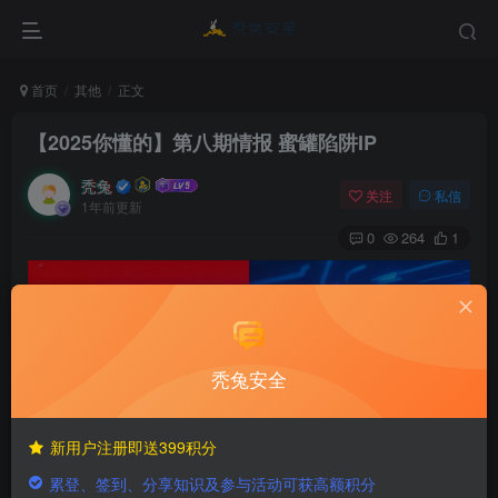
首页
其他
正文
【2025你懂的】第八期情报 蜜罐陷阱IP
秃兔
关注
私信
1年前更新
0
264
1
秃兔安全
移动端如显示不完整请使用电脑查看
新用户注册即送399积分
累登、签到、分享知识及参与活动可获高额积分
IP
类别
地理位置