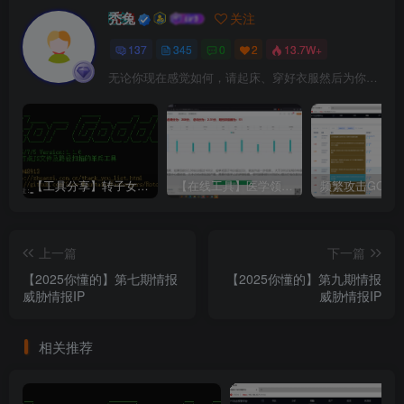
秃兔
关注
137
345
0
2
13.7W+
无论你现在感觉如何，请起床、穿好衣服然后为你的梦想而奋斗
【工具分享】转子女神Rotor_Goddess
【在线工具】医学领域·心理症状自评量表SCL-90
上一篇
下一篇
【2025你懂的】第七期情报
【2025你懂的】第九期情报
威胁情报IP
威胁情报IP
相关推荐