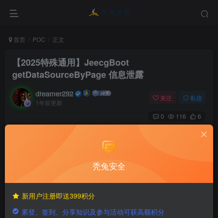
首页
POC
正文
【2025特殊通用】JeecgBoot
getDataSourceByPage 信息泄露
dreamer292
关注
私信
1年前更新
0
116
6
付费阅读
已售 1
【2025特殊通用】JeecgBoot getDataSourceByPage 信息泄露
此内容为付费阅读，请付费后查看
秃兔安全
500
积分
15
免费
新用户注册即送399积分
至尊金兔
至尊玉兔
累登、签到、分享知识及参与活动可获高额积分
登录购买