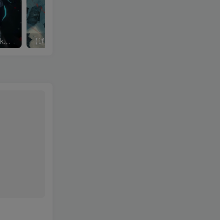
【通用】Spring Framework存在目录遍历漏洞(CVE-2024-38819)
【通用】飞致云 DataEase JWT 硬编码身份认证绕过漏洞 (CVE-2024-52295)