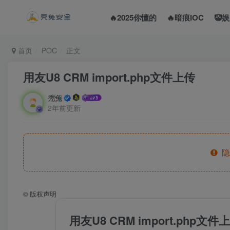
🔥2025你懂的
🔥暗痕IOC
🤡
首页
POC
正文
用友U8 CRM import.php文件上传
秃兔
2年前更新
隐
©
版权声明
用友U8 CRM import.php文