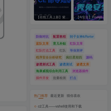
【在线工具上新】紫兔CheatEngine命令知识库
【AI安全】Prompt 注入攻击示例及防御
防御对抗
配置教程
转子女神&Rortor
蓝队文库
育儿补贴
红队文库
红队打点工具
红队
等保测评
程序安全分析研究
疯狂星期四
源码
渗透测试工具
渗透测试
渗透文库
海康威视综合利用工具
浏览器插件
插件开发
批量检测
打点
热门推荐
最近更新
猜你喜欢
c2工具——vshell使用和下载