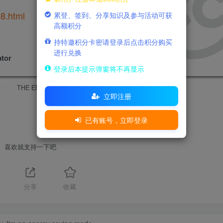
8.html
累登、签到、分享知识及参与活动可获
高额积分
持特邀积分卡密请登录后点击积分购买
许可协议
进行兑换
tor
NC-SA 4.0
登录后本提示弹窗将不再显示
THE END
立即注册
已有账号，立即登录
喜欢就支持一下吧
分享
收藏