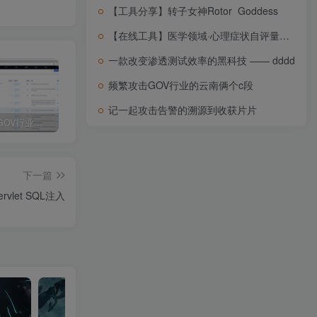
【工具分享】转子女神Rotor_Goddess
【在线工具】医学领域·心理症状自评量表SCL-90
一款改变渗透测试效率的黑科技 —— dddd
频繁攻击GOV行业的云南俩个c段
记一起攻击告警的溯源到收获片片
频繁攻击GOV行业的云南俩个c段
【2025你懂的】7/1-7/4已复现漏洞合集
【2025你懂的】第二期情报 IP
下一篇
ervlet SQL注入