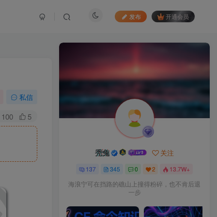
发布
开通会员
私信
100
5
秃兔
关注
137
345
0
2
13.7W+
海浪宁可在挡路的礁山上撞得粉碎，也不肯后退
一步