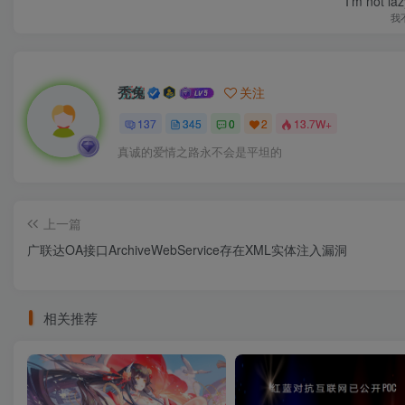
I'm not la
我
秃兔
关注
137
345
0
2
13.7W+
真诚的爱情之路永不会是平坦的
上一篇
广联达OA接口ArchiveWebService存在XML实体注入漏洞
相关推荐