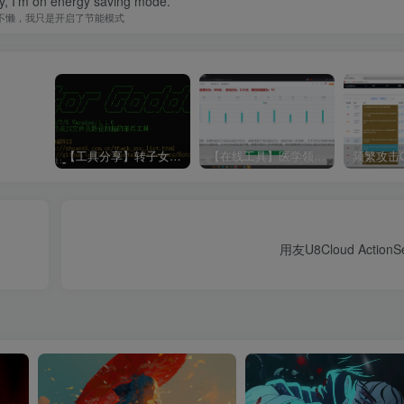
zy, I'm on energy saving mode.
不懒，我只是开启了节能模式
【工具分享】转子女神Rotor_Goddess
【在线工具】医学领域·心理症状自评量表SCL-90
用友U8Cloud ActionS