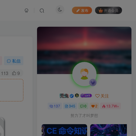
发布
开通会员
私信
113
9
秃兔
关注
137
345
0
2
13.7W+
努力了才叫梦想