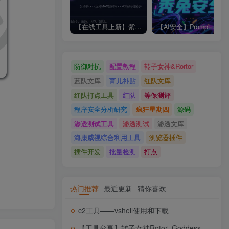
【在线工具上新】紫兔CheatEngine命令知识库
【AI安全】Prompt 注入攻击示例及防御
防御对抗
配置教程
转子女神&Rortor
蓝队文库
育儿补贴
红队文库
红队打点工具
红队
等保测评
程序安全分析研究
疯狂星期四
源码
渗透测试工具
渗透测试
渗透文库
海康威视综合利用工具
浏览器插件
插件开发
批量检测
打点
热门推荐
最近更新
猜你喜欢
c2工具——vshell使用和下载
【工具分享】转子女神Rotor_Goddess