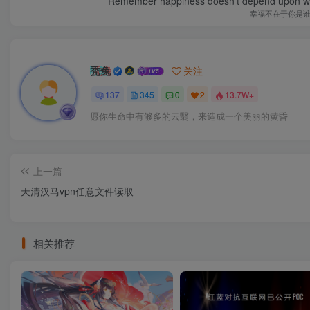
Remember happiness doesn't depend upon who 
幸福不在于你是
秃兔
关注
137
345
0
2
13.7W+
愿你生命中有够多的云翳，来造成一个美丽的黄昏
上一篇
天清汉马vpn任意文件读取
相关推荐