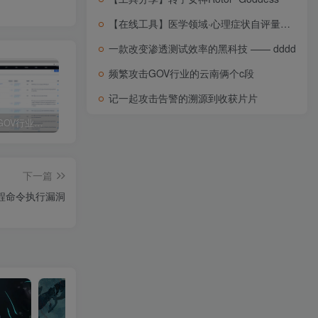
【在线工具】医学领域·心理症状自评量表SCL-90
一款改变渗透测试效率的黑科技 —— dddd
频繁攻击GOV行业的云南俩个c段
记一起攻击告警的溯源到收获片片
频繁攻击GOV行业的云南俩个c段
【2025你懂的】7/1-7/4已复现漏洞合集
【2025你懂的】第二期情报 IP
下一篇
远程命令执行漏洞