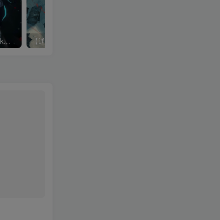
【通用】Spring Framework存在目录遍历漏洞(CVE-2024-38819)
【通用】飞致云 DataEase JWT 硬编码身份认证绕过漏洞 (CVE-2024-52295)