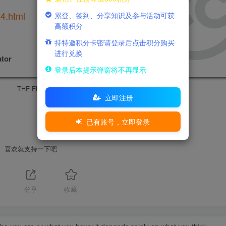
4.html
累登、签到、分享知识及参与活动可获
高额积分
持特邀积分卡密请登录后点击积分购买
许可协议
进行兑换
tor
NC-SA 4.0
登录后本提示弹窗将不再显示
THE END
立即注册
已有账号，立即登录
喜欢就支持一下吧
分享
收藏