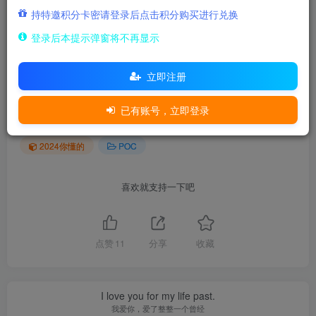
持特邀积分卡密请登录后点击积分购买进行兑换
本文链接：
登录后本提示弹窗将不再显示
https://www.tutusec.com/666.html
立即注册
THE END
已有账号，立即登录
2024你懂的
POC
喜欢就支持一下吧
点赞
11
分享
收藏
I love you for my life past.
我爱你，爱了整整一个曾经