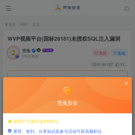
首页
POC
正文
WVP视频平台(国标28181)未授权SQL注入漏洞
秃兔
关注
私信
2年前更新
0
127
11
隐藏内容，请登录后查看
秃兔安全
©
版权声明
WVP视频平台(国标28181)未授权
新用户注册即送399积分
累登、签到、分享知识及参与活动可获高额积分
SQL注入漏洞_秃兔安全