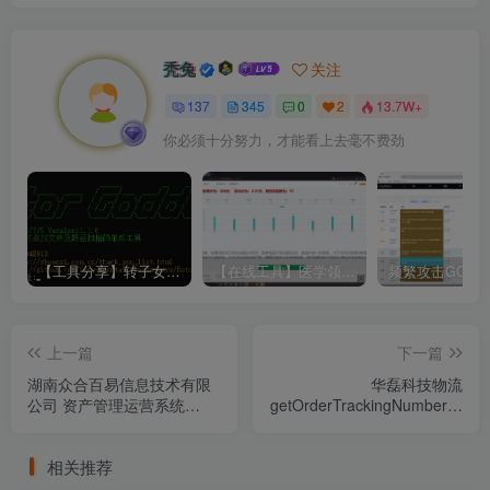
秃兔
关注
137
345
0
2
13.7W+
你必须十分努力，才能看上去毫不费劲
【工具分享】转子女神Rotor_Goddess
【在线工具】医学领域·心理症状自评量表SCL-90
上一篇
下一篇
湖南众合百易信息技术有限
华磊科技物流
公司 资产管理运营系统
getOrderTrackingNumber存
comfileup.php 前台文件上传
在sql注入漏洞
漏洞
相关推荐