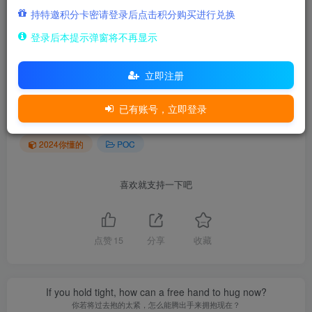
持特邀积分卡密请登录后点击积分购买进行兑换
本文链接：
登录后本提示弹窗将不再显示
https://www.tutusec.com/770.html
立即注册
THE END
已有账号，立即登录
2024你懂的
POC
喜欢就支持一下吧
点赞
15
分享
收藏
If you hold tight, how can a free hand to hug now?
你若将过去抱的太紧，怎么能腾出手来拥抱现在？