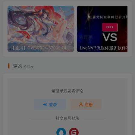
【通用】CVE-2024-37032 Ollama 远程代码执行漏洞
Liv
评论
抢沙发
请登录后发表评论
登录
注册
社交账号登录