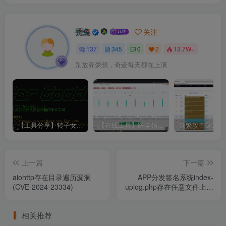
秃兔
关注
137
345
0
2
13.7W+
别放弃梦想，奇迹每天都在上演
【工具分享】转子女神Rotor_Goddess
【在线工具】医学领域·心理症状自评量表SCL-90
上一篇
下一篇
aiohttp存在目录遍历漏洞
APP分发签名系统index-
(CVE-2024-23334)
uplog.php存在任意文件上传
漏洞
相关推荐