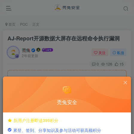
首页
POC
正文
AJ-Report开源数据大屏存在远程命令执行漏洞
秃兔
关注
私信
2年前更新
0
126
15
隐藏内容，请登录后查看
秃兔安全
©
版权声明
AJ-Report开源数据大屏存在远程
新用户注册即送399积分
累登、签到、分享知识及参与活动可获高额积分
命令执行漏洞_秃兔安全