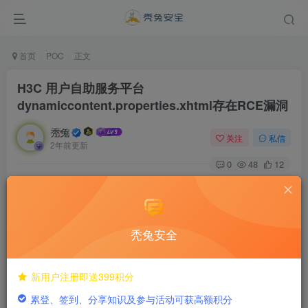
首页
POC
正文
H3C 用户自助服务平台
dynamiccontent.properties.xhtml存在RCE漏洞
秃兔
关注
私信
2年前更新
0
48
12
隐藏内容，请登录后查看
秃兔安全
©
版权声明
新用户注册即送399积分
H3C 用户自助服务平台
累登、签到、分享知识及参与活动可获高额积分