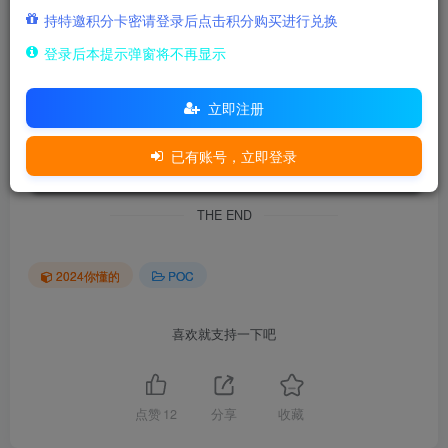
dynamiccontent.properties.xhtml
持特邀积分卡密请登录后点击积分购买进行兑换
登录后本提示弹窗将不再显示
存在RCE漏洞_秃兔安全
立即注册
本文链接：
https://www.tutusec.com/786.html
已有账号，立即登录
THE END
2024你懂的
POC
喜欢就支持一下吧
点赞
12
分享
收藏