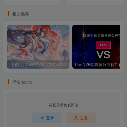
相关推荐
【通用】CVE-2024-37032 Ollama 远程代码执行漏洞
Liv
评论
抢沙发
请登录后发表评论
登录
注册